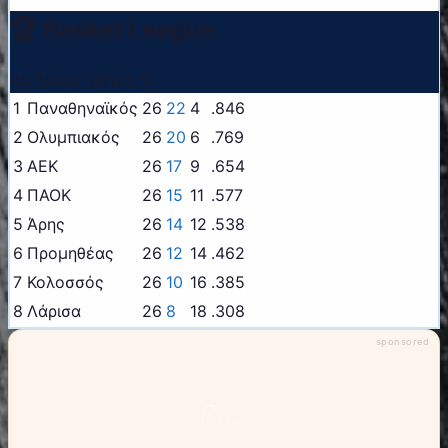
🏆 Basket League
Αγ. Νίκες Ήττες %
1
Παναθηναϊκός
26
22
4
.846
2
Ολυμπιακός
26
20
6
.769
3
ΑΕΚ
26
17
9
.654
4
ΠΑΟΚ
26
15
11
.577
5
Άρης
26
14
12
.538
6
Προμηθέας
26
12
14
.462
7
Κολοσσός
26
10
16
.385
8
Λάρισα
26
8
18
.308
sponsored