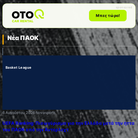
sponsored
Μπες τώρα!
Νέα ΠΑΟΚ
Basket League
6 Αυγούστου 2026
·
Novasports
UEFA Ranking: Πισωγύρισμα για την Ελλάδα μετά την ήττα
του ΠΑΟΚ από την Άντερλεχτ