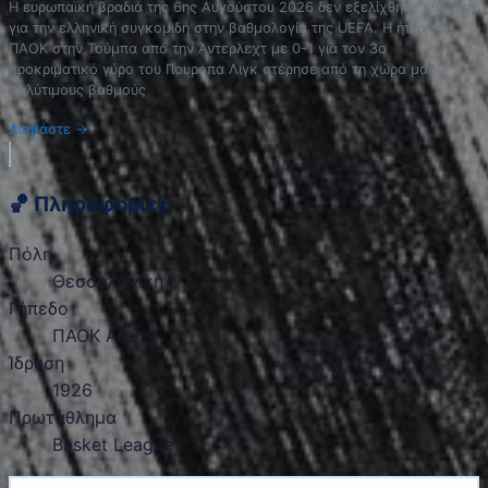
Η ευρωπαϊκή βραδιά της 6ης Αυγούστου 2026 δεν εξελίχθηκε ευνοϊκά
για την ελληνική συγκομιδή στην βαθμολογία της UEFA. Η ήττα του
ΠΑΟΚ στην Τούμπα από την Άντερλεχτ με 0-1 για τον 3ο
προκριματικό γύρο του Γιουρόπα Λιγκ στέρησε από τη χώρα μας
πολύτιμους βαθμούς
Διαβάστε
→
🏀 Πληροφορίες
Πόλη
Θεσσαλονίκη
Γήπεδο
ΠΑΟΚ Arena
Ίδρυση
1926
Πρωτάθλημα
Basket League