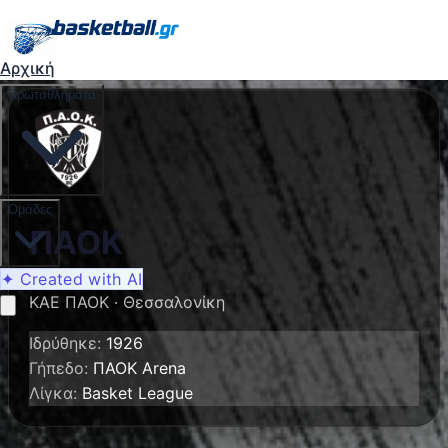
Αρχική
Πρωταθλήματα
Ομάδες
ΠΑΟΚ
✦ Created with AI
ΚΑΕ ΠΑΟΚ
·
Θεσσαλονίκη
Ιδρύθηκε
:
1926
Γήπεδο
:
ΠΑΟΚ Arena
Λίγκα
:
Basket League